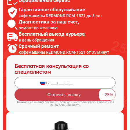
Официальный сервис
Гарантийное обслуживание
кофемашины REDMOND RCM-1521 до 3 лет
Диагностика за наш счет,
ремонт по желанию
Бесплатный выезд курьера
в день обращения
Срочный ремонт
кофемашины REDMOND RCM-1521 от 35 минут
Бесплатная консультация со
специалистом
Оставить заявку
Нажимая на кнопку "Оставить заявку" Вы соглашаетесь c
политикой
конфиденциальности