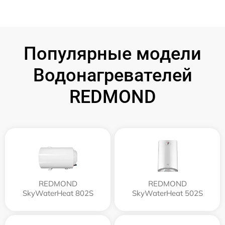
Популярные модели
Водонагревателей
REDMOND
REDMOND
REDMOND
SkyWaterHeat 802S
SkyWaterHeat 502S