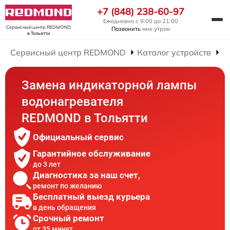
+7 (848) 238-60-97
Ежедневно с 9:00 до 21:00
Сервисный центр REDMOND
Позвонить
мне утром
в Тольятти
Сервисный центр REDMOND
Каталог устройств
Р
Замена индикаторной лампы
водонагревателя
REDMOND в Тольятти
Официальный сервис
Гарантийное обслуживание
до 3 лет
Диагностика за наш счет,
ремонт по желанию
Бесплатный выезд курьера
в день обращения
Срочный ремонт
от 35 минут