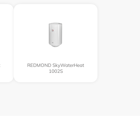
t
REDMOND SkyWaterHeat
1002S