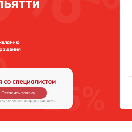
льятти
 желанию
бращения
я со специалистом
Оставить заявку
есь c
политикой конфиденциальности