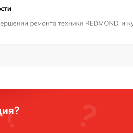
сти
вершении ремонта техники REDMOND, и ку
ция?